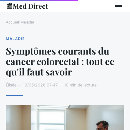
📰
Med Direct
Accueil
›
Maladie
MALADIE
Symptômes courants du
cancer colorectal : tout ce
qu'il faut savoir
Élisée — 19/05/2026 07:47 — 10 min de lecture