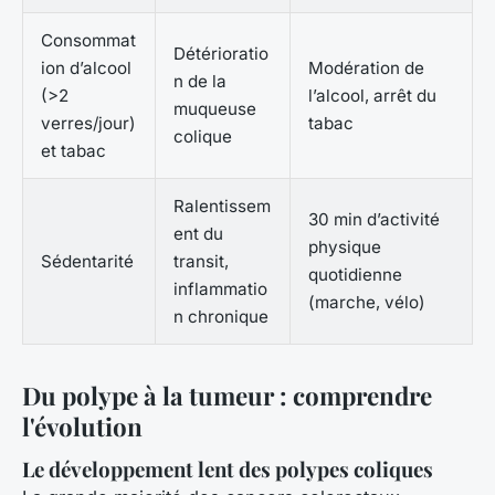
Consommat
Détérioratio
ion d’alcool
Modération de
n de la
(>2
l’alcool, arrêt du
muqueuse
verres/jour)
tabac
colique
et tabac
Ralentissem
30 min d’activité
ent du
physique
Sédentarité
transit,
quotidienne
inflammatio
(marche, vélo)
n chronique
Du polype à la tumeur : comprendre
l'évolution
Le développement lent des polypes coliques