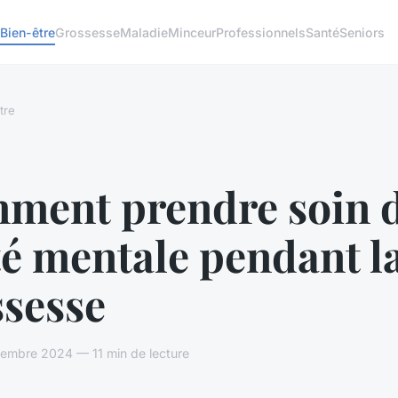
Bien-être
Grossesse
Maladie
Minceur
Professionnels
Santé
Seniors
tre
ment prendre soin d
é mentale pendant l
ssesse
embre 2024 — 11 min de lecture