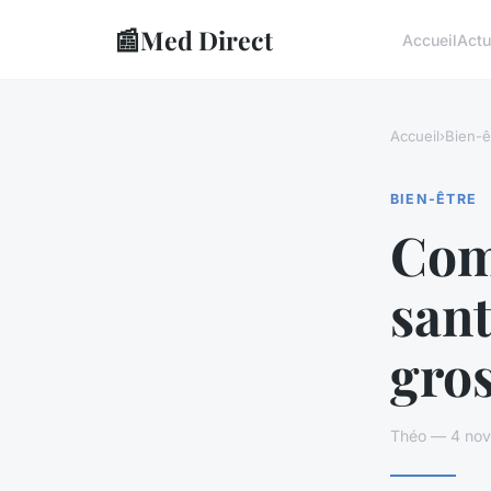
📰
Med Direct
Accueil
Actu
Accueil
›
Bien-ê
BIEN-ÊTRE
Com
sant
gro
Théo — 4 nov