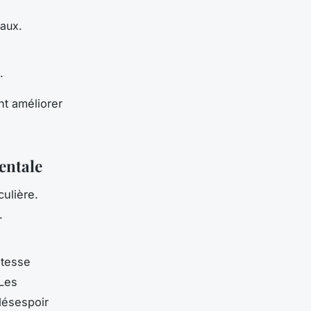
taux.
.
t améliorer
entale
ulière.
.
stesse
 Les
désespoir