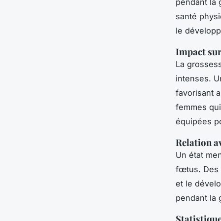
pendant la 
santé physi
le développ
Impact sur
La grosses
intenses. 
favorisant 
femmes qui
équipées po
Relation a
Un état men
fœtus. Des 
et le déve
pendant la 
Statistiqu