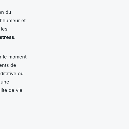
on du
 l'humeur et
 les
 stress
.
ur le moment
ents de
itative ou
t une
ité de vie