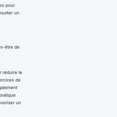
les pour
nsulter un
en-être de
 réduire le
ercices de
galement
pratique
avoriser un