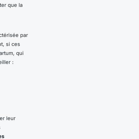
ter que la
ctérisée par
, si ces
artum, qui
iller :
er leur
s
es