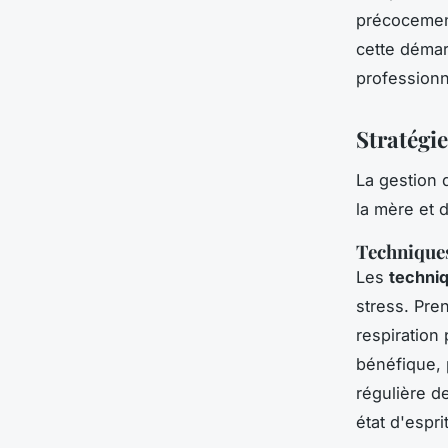
précocement
cette démar
professionn
Stratégie
La gestion 
la mère et 
Techniques
Les
techniq
stress. Pre
respiration 
bénéfique, 
régulière d
état d'esprit