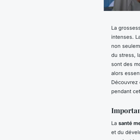
La grossess
intenses. La
non seuleme
du stress, 
sont des mo
alors essent
Découvrez d
pendant cet
Importan
La
santé me
et du déve