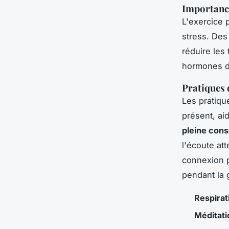
Importance
L'exercice 
stress. Des
réduire les
hormones du
Pratiques 
Les pratiq
présent, ai
pleine con
l'écoute at
connexion p
pendant la 
Respirat
Méditati