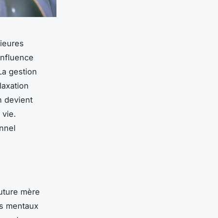
rieures
 influence
La gestion
laxation
n devient
 vie.
nnel
future mère
es mentaux