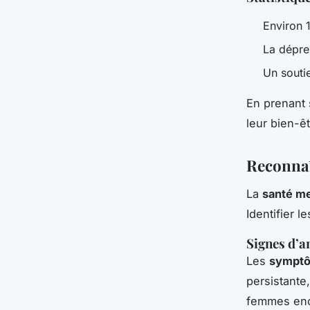
Environ 
La dépres
Un soutie
En prenant 
leur bien-êt
Reconnaî
La
santé me
Identifier l
Signes d’a
Les
sympt
persistante
femmes enc