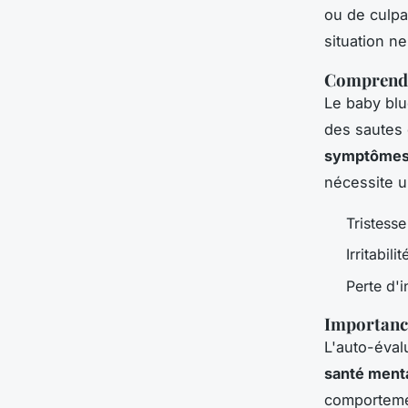
ou de culpa
situation n
Comprendre
Le baby blu
des sautes 
symptôme
nécessite u
Tristesse
Irritabilit
Perte d'i
Importance
L'auto-éval
santé ment
comportemen