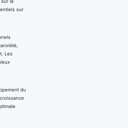
sur la
entiels sur
nnels
'anxiété,
t. Les
mieux
loppement du
 croissance
ptimale