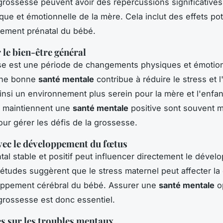
grossesse peuvent avoir des répercussions significatives 
que et émotionnelle de la mère. Cela inclut des effets pot
ement prénatal du bébé.
 le bien-être général
se est une période de changements physiques et émotio
Une bonne
santé mentale
contribue à réduire le stress et l
ainsi un environnement plus serein pour la mère et l'enfan
 maintiennent une
santé mentale
positive sont souvent 
ur gérer les défis de la grossesse.
vec le développement du fœtus
tal stable et positif peut influencer directement le déve
études suggèrent que le stress maternel peut affecter la
loppement cérébral du bébé. Assurer une
santé mentale
o
grossesse est donc essentiel.
es sur les troubles mentaux